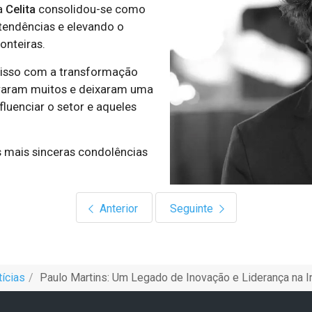
 a
Celita
consolidou-se como
tendências e elevando o
onteiras.
isso com a transformação
piraram muitos e deixaram uma
luenciar o setor e aqueles
 mais sinceras condolências
Artigo anterior: Portugal já exporta alta tecnol
Artigo seguinte: Mind mostra
Anterior
Seguinte
ícias
Paulo Martins: Um Legado de Inovação e Liderança na I