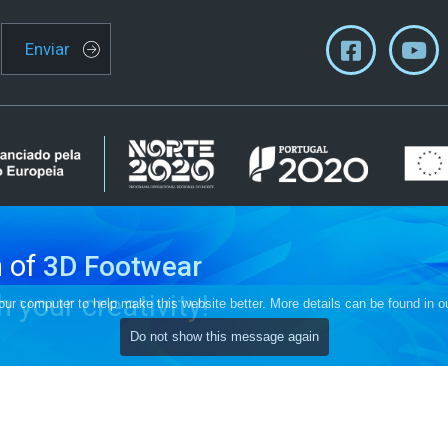
Enviar
n of
3D Footwear
 your creativity!
r computer to help make this website better. More details can be found in o