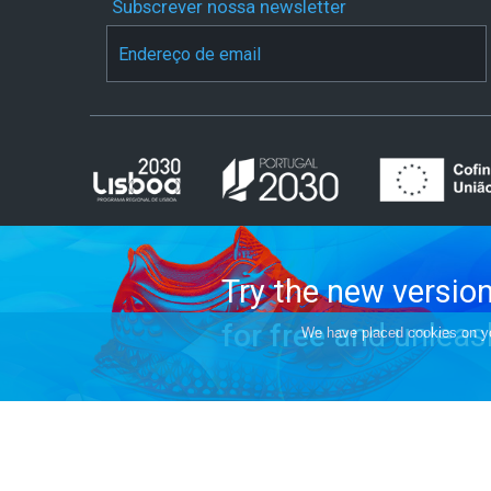
Subscrever nossa newsletter
Try the new versio
and unleash
for free
We have placed cookies on you