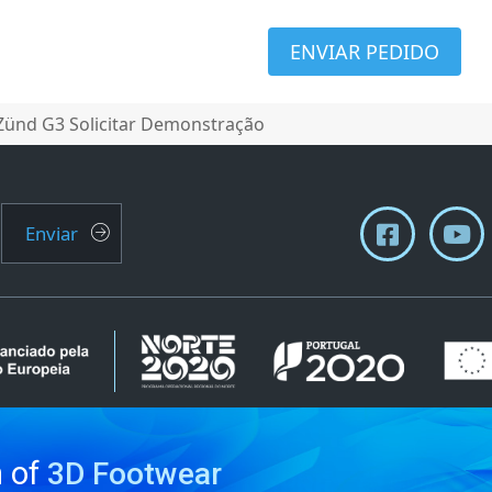
ENVIAR PEDIDO
Zünd G3 Solicitar Demonstração
Enviar
n of
3D Footwear