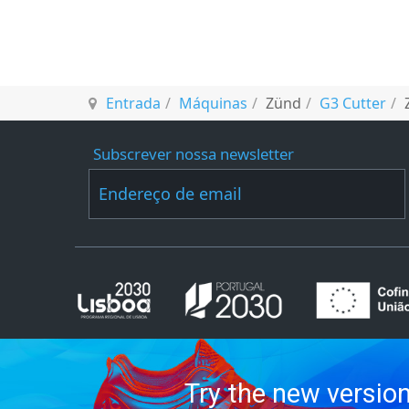
Entrada
Máquinas
Zünd
G3 Cutter
Subscrever nossa newsletter
Try the new versio