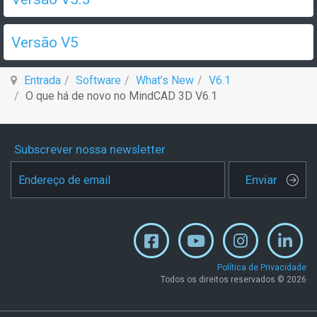
Versão V5
Entrada
Software
What’s New
V6.1
O que há de novo no MindCAD 3D V6.1
Subscrever nossa newsletter
Enviar
Política de Privacidade
Todos os direitos reservados © 2026