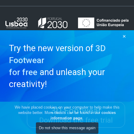
✕
Try the new version of
3D
Footwear
and unleash your
for free
creativity!
We have placed cookies on your computer to help make this
3D Footwear
website better. More details can be found in our
cookies
information page
.
Download the free trial